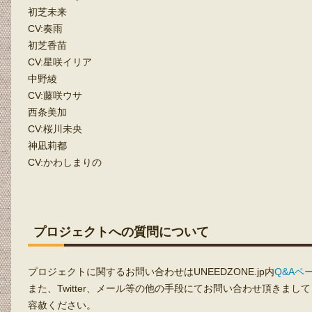
初芝未来
CV:奏雨
初芝香苗
CV:星咲イリア
中野綾
CV:藤咲ウサ
西条美加
CV:桜川未央
神凪莉都
CV:かわしまりの
プロジェクトへの質問について
プロジェクトに関するお問い合わせはUNEEDZONE.jp内
Q&Aペ
また、Twitter、メール等の他の手段にてお問い合わせ頂きま
容赦ください。