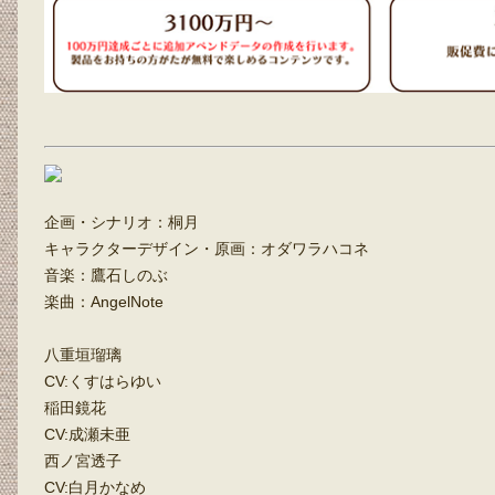
企画・シナリオ：桐月
キャラクターデザイン・原画：オダワラハコネ
音楽：鷹石しのぶ
楽曲：AngelNote
八重垣瑠璃
CV:くすはらゆい
稲田鏡花
CV:成瀬未亜
西ノ宮透子
CV:白月かなめ